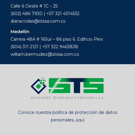
Calle 6 Oeste # 1C – 25
(602) 486 7930 | +57 321 4314532
diana.rodas@stssa.com.co
Medellín
Carrera 48A # 16Sur – 86 piso 6. Edificio Plex
(604) 311 2121 | +57 322 9463838
william.bermudez@stssa.com.co
Conoce nuestra política de protección de datos
personales,
aquí