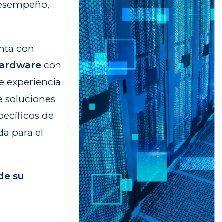
 desempeño,
nta con
Hardware
con
de experiencia
e soluciones
pecíficos de
da para el
de su