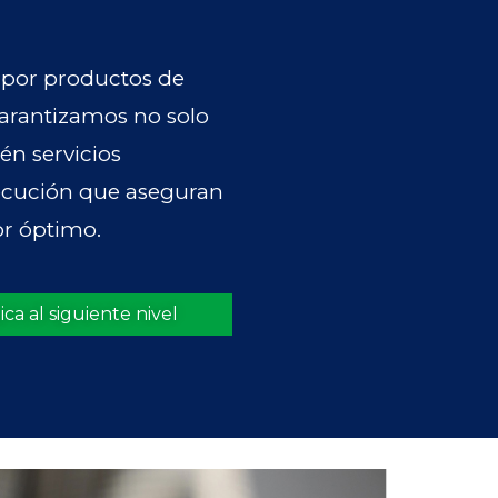
o por productos de
 Garantizamos no solo
én servicios
jecución que aseguran
or óptimo.
ca al siguiente nivel