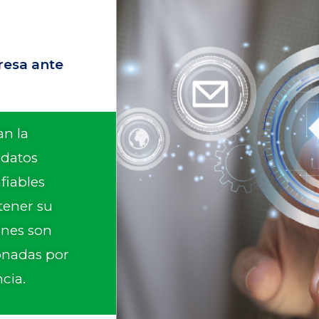
resa ante
an la
 datos
fiables
tener su
ones son
onadas por
cia.