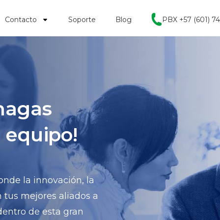
Contacto
Soporte
Blog
PBX +57 (601) 7
hagas
 equipo!
nde la innovación, la
n tus mejores aliados a
 dentro de esta gran