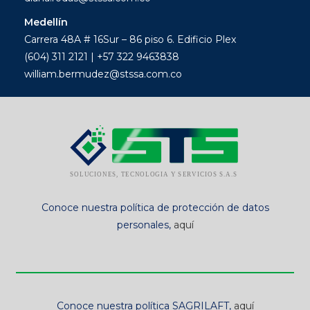
Medellín
Carrera 48A # 16Sur – 86 piso 6. Edificio Plex
(604) 311 2121 | +57 322 9463838
william.bermudez@stssa.com.co
Conoce nuestra política de protección de datos
personales,
aquí
Conoce nuestra política SAGRILAFT,
aquí