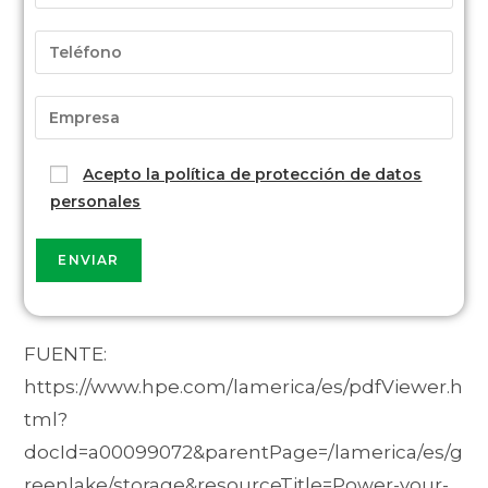
Acepto la política de protección de datos
personales
FUENTE:
https://www.hpe.com/lamerica/es/pdfViewer.h
tml?
docId=a00099072&parentPage=/lamerica/es/g
reenlake/storage&resourceTitle=Power-your-