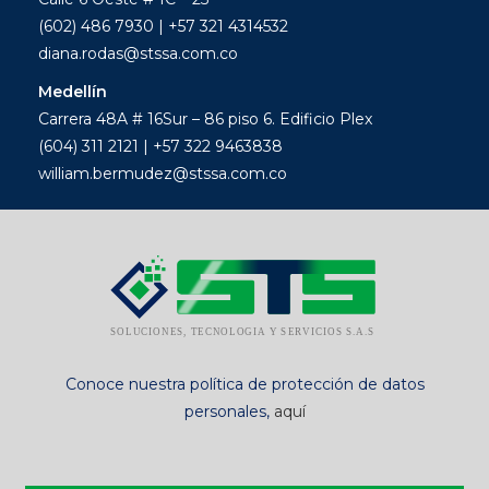
(602) 486 7930 | +57 321 4314532
diana.rodas@stssa.com.co
Medellín
Carrera 48A # 16Sur – 86 piso 6. Edificio Plex
(604) 311 2121 | +57 322 9463838
william.bermudez@stssa.com.co
Conoce nuestra política de protección de datos
personales,
aquí