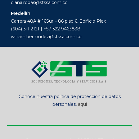
diana.rodas@stssa.com.co
Medellín
Carrera 48A # 16Sur – 86 piso 6. Edificio Plex
(604) 311 2121 | +57 322 9463838
william.bermudez@stssa.com.co
Conoce nuestra política de protección de datos
personales,
aquí