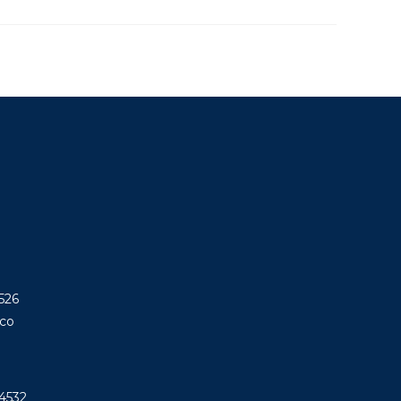
7526
.co
14532