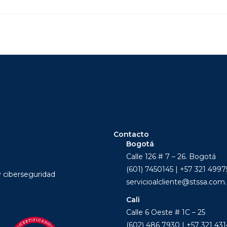
Contacto
Bogotá
Calle 126 # 7 – 26. Bogotá
(601) 7450145 | +57 321 499
y ciberseguridad
servicioalcliente@stssa.com
Cali
Calle 6 Oeste # 1C – 25
(602) 486 7930 | +57 321 43