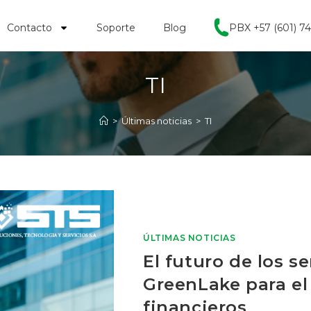
Contacto
Soporte
Blog
PBX +57 (601) 7
TI
>
Últimas noticias
>
TI
ÚLTIMAS NOTICIAS
El futuro de los s
GreenLake para el 
financieros