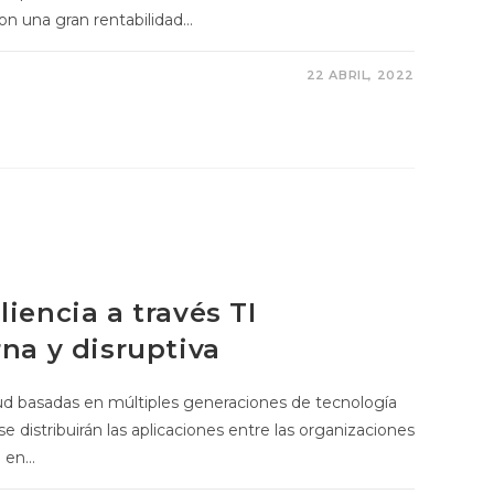
con una gran rentabilidad…
22 ABRIL, 2022
iencia a través TI
rna y disruptiva
oud basadas en múltiples generaciones de tecnología
 distribuirán las aplicaciones entre las organizaciones
e en…